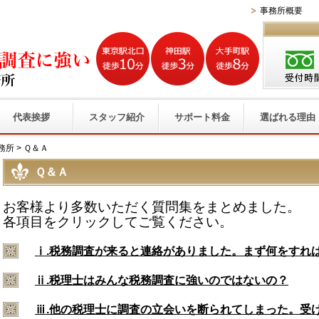
事務所概要
代表挨拶
スタッフ紹介
サポート料金
選ばれる理由
務所
>
Ｑ＆Ａ
Ｑ＆Ａ
お客様より多数いただく質問集をまとめました。
各項目をクリックしてご覧ください。
ⅰ.税務調査が来ると連絡がありました。まず何をすれ
ⅱ.税理士はみんな税務調査に強いのではないの？
ⅲ.他の税理士に調査の立会いを断られてしまった。受