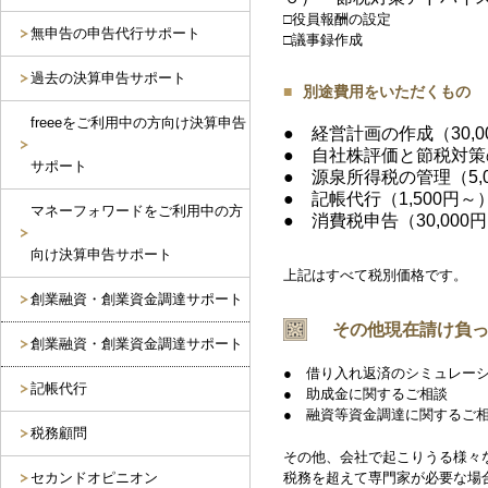
□役員報酬の設定
無申告の申告代行サポート
□議事録作成
過去の決算申告サポート
別途費用をいただくもの
freeeをご利用中の方向け決算申告
● 経営計画の作成（30,0
● 自社株評価と節税対策の
サポート
● 源泉所得税の管理（5,0
● 記帳代行（1,500円～
マネーフォワードをご利用中の方
● 消費税申告（30,000
向け決算申告サポート
上記はすべて税別価格です。
創業融資・創業資金調達サポート
その他現在請け負
創業融資・創業資金調達サポート
● 借り入れ返済のシミュレー
記帳代行
● 助成金に関するご相談
● 融資等資金調達に関するご
税務顧問
その他、会社で起こりうる様々
セカンドオピニオン
税務を超えて専門家が必要な場