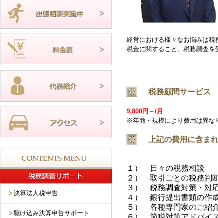
経営における様々なお悩みは税
税金に関すること、税務調査を
税務顧問サービス
9,800円～/月
※年商・規模により費用は異な
上記の費用に含ま
１） 日々の税務相談
２） 取引ごとの税務判
３） 税務調査対策・対
決算法人税申告
４） 銀行提出書類の作
５） 各種専門家のご紹
駆け込み決算申告サポート
６） 節税対策アドバイ